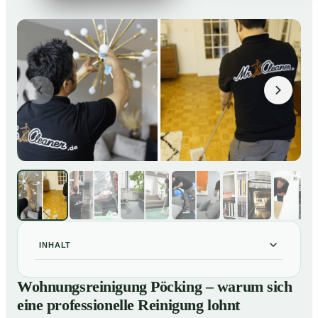
INHALT
Wohnungsreinigung Pöcking – warum sich eine
01
Wohnungsreinigung Pöcking – warum sich
professionelle Reinigung lohnt
eine professionelle Reinigung lohnt
Unsere Leistungen im Überblick
02