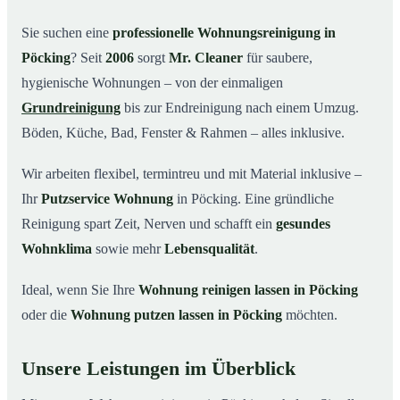
Warum Mr. Cleaner in Pöcking?
03
Sie suchen eine
professionelle Wohnungsreinigung in
Pöcking
? Seit
2006
sorgt
Mr. Cleaner
für saubere,
So funktioniert’s
04
hygienische Wohnungen – von der einmaligen
Typische Anlässe für eine Wohnungsreinigung
05
Grundreinigung
bis zur Endreinigung nach einem Umzug.
Wohnungsreinigung in Pöcking & Umgebung
06
Böden, Küche, Bad, Fenster & Rahmen – alles inklusive.
Jetzt Angebot einholen
07
Wir arbeiten flexibel, termintreu und mit Material inklusive –
So reinigen unsere Profis Ihre Wohnung in
08
Pöcking
Ihr
Putzservice Wohnung
in Pöcking. Eine gründliche
Reinigung spart Zeit, Nerven und schafft ein
gesundes
Wohnklima
sowie mehr
Lebensqualität
.
Ideal, wenn Sie Ihre
Wohnung reinigen lassen in Pöcking
oder die
Wohnung putzen lassen in Pöcking
möchten.
Unsere Leistungen im Überblick