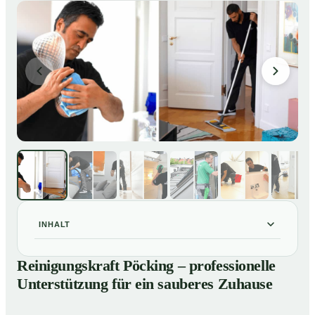
INHALT
Reinigungskraft Pöcking – professionelle
01
Reinigungskraft Pöcking – professionelle
Unterstützung für ein sauberes Zuhause
Unterstützung für ein sauberes Zuhause
Unsere Leistungen im Überblick
02