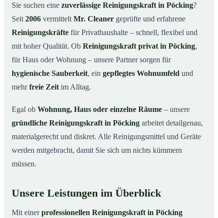
Warum eine Reinigungskraft von Mr. Cleaner?
03
Sie suchen eine
zuverlässige Reinigungskraft in Pöcking
?
Seit
2006
vermittelt
Mr. Cleaner
geprüfte und erfahrene
So läuft die Buchung einer Reinigungskraft ab
04
Reinigungskräfte
für Privathaushalte – schnell, flexibel und
Typische Anlässe für eine Reinigungskraft
05
mit hoher Qualität. Ob
Reinigungskraft privat in Pöcking
,
Reinigungskraft in Pöcking & Umgebung
06
für Haus oder Wohnung – unsere Partner sorgen für
Jetzt Reinigungskraft buchen
07
hygienische Sauberkeit
, ein
gepflegtes Wohnumfeld
und
So einfach buchen Sie eine Reinigungskraft in Pöcking
mehr
freie Zeit
im Alltag.
08
Egal ob
Wohnung, Haus oder einzelne Räume
– unsere
gründliche Reinigungskraft in Pöcking
arbeitet detailgenau,
materialgerecht und diskret. Alle Reinigungsmittel und Geräte
werden mitgebracht, damit Sie sich um nichts kümmern
müssen.
Unsere Leistungen im Überblick
Mit einer
professionellen Reinigungskraft in Pöcking