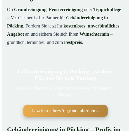
Ob
Grundreinigung
,
Fensterreinigung
oder
Teppichpflege
– Mr. Cleaner ist Ihr Partner für
Gebäudereinigung in
Pöcking
. Fordern Sie jetzt Ihr
kostenloses, unverbindliches
Angebot
an und sichern Sie sich Ihren
Wunschtermin
–
gründlich, termintreu und zum
Festpreis
.
Gebäudereinigung in Pöcking – saubere
Flächen für jede Nutzung
Saubere Flächen im laufenden Betrieb – Gebäudereinigung in
Pöcking
Jetzt kostenloses Angebot anfordern
→
Gebäudereinigung in Pöcking – Profis im