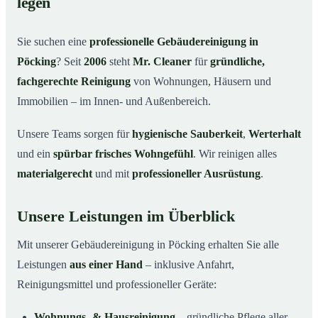
legen
Warum Mr. Cleaner in Pöcking?
03
Sie suchen eine
professionelle Gebäudereinigung in
So läuft die Gebäudereinigung ab
04
Pöcking
? Seit
2006
steht
Mr. Cleaner
für
gründliche,
Typische Anlässe für eine Gebäudereinigung
05
fachgerechte Reinigung
von Wohnungen, Häusern und
Gebäudereinigung in Pöcking & Umgebung
06
Immobilien – im Innen- und Außenbereich.
Jetzt Angebot einholen
07
Unsere Teams sorgen für
hygienische Sauberkeit
,
Werterhalt
Gebäudereinigung in Pöcking – Profis im Einsatz
08
und ein
spürbar frisches Wohngefühl
. Wir reinigen alles
materialgerecht
und mit
professioneller Ausrüstung
.
Unsere Leistungen im Überblick
Mit unserer Gebäudereinigung in Pöcking erhalten Sie alle
Leistungen
aus einer Hand
– inklusive Anfahrt,
Reinigungsmittel und professioneller Geräte:
Wohnungs- & Hausreinigung
– gründliche Pflege aller