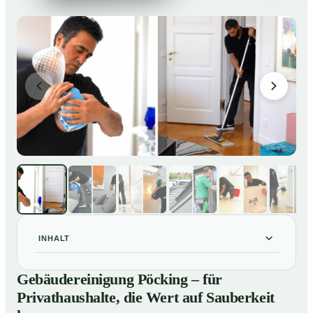
INHALT
Gebäudereinigung Pöcking – für Privathaushalte, die
01
Gebäudereinigung Pöcking – für
Wert auf Sauberkeit legen
Privathaushalte, die Wert auf Sauberkeit
Unsere Leistungen im Überblick
02