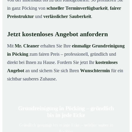
in ganz Pöcking von
schneller Terminverfügbarkeit
,
fairer
Preisstruktur
und
verlässlicher Sauberkeit
.
Jetzt kostenloses Angebot anfordern
Mit
Mr. Cleaner
erhalten Sie Ihre
einmalige Grundreinigung
in Pöcking
zum fairen Preis – professionell, gründlich und
direkt bei Ihnen zu Hause. Fordern Sie jetzt Ihr
kostenloses
Angebot
an und sichern Sie sich Ihren
Wunschtermin
für ein
sichtbar sauberes Zuhause.
Grundreinigung in Pöcking – gründlich
bis in jede Ecke
Gründlich gereinigt bis in jede Ecke – sichtbar sauber in
Pöcking