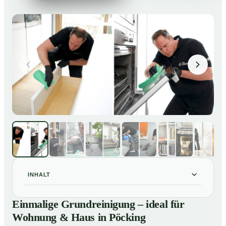
INHALT
Einmalige Grundreinigung – ideal für Wohnung & Haus
01
Einmalige Grundreinigung – ideal für
in Pöcking
Wohnung & Haus in Pöcking
Einmalige Grundreinigung – ideal für Wohnung & Haus
02