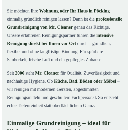
in Pöcking
Sie möchten Ihre
Wohnung oder Ihr Haus in Pöcking
Warum Mr. Cleaner in Pöcking?
03
einmalig gründlich reinigen lassen? Dann ist die
professionelle
So läuft die Grundreinigung in Pöcking ab
04
Grundreinigung von Mr. Cleaner
genau das Richtige.
Wann ist eine Grundreinigung sinnvoll?
Unsere erfahrenen Reinigungspartner führen die
intensive
05
Reinigung direkt bei Ihnen vor Ort
durch – gründlich,
Grundreinigung in Pöcking & Umgebung
06
flexibel und ohne langfristige Bindung. Für spürbare
Jetzt kostenloses Angebot anfordern
07
Sauberkeit, frische Luft und ein gepflegtes Zuhause.
Qualität, die man sieht – Profis im Einsatz bei einer
08
Grundreinigung in Pöcking
Seit
2006
steht
Mr. Cleaner
für Qualität, Zuverlässigkeit und
nachhaltige Hygiene. Ob
Küche, Bad, Böden oder Möbel
–
wir reinigen mit modernen Geräten, abgestimmten
Reinigungsmitteln und geschultem Fachpersonal. So entsteht
echte Tiefenreinheit statt oberflächlichem Glanz.
Einmalige Grundreinigung – ideal für