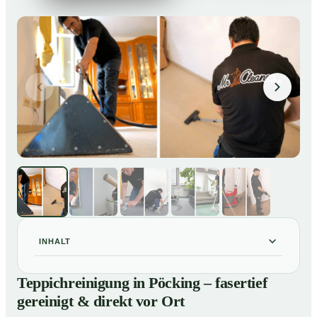
INHALT
Teppichreinigung in Pöcking – fasertief gereinigt &
01
Teppichreinigung in Pöcking – fasertief
direkt vor Ort
gereinigt & direkt vor Ort
Unsere Leistungen im Überblick
02