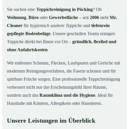
Warum Mr. Cleaner in Pöcking?
03
Sie suchen eine
Teppichreinigung in Pöcking
? Ob
Wohnung
,
Büro
oder
Gewerbefläche
– seit
2006
steht
Mr.
Teppichreinigung in Pöcking und Umgebung
04
Cleaner
für
hygienisch saubere Teppiche
und
tiefenrein
Jetzt Angebot einholen
05
gepflegte Bodenbeläge
. Unsere geschulten Teams reinigen
Qualität, die man sieht – Profis bei einer
06
Teppiche direkt bei Ihnen vor Ort –
gründlich, flexibel und
Teppichreinigung in Pöcking im Einsatz
ohne Anfahrtskosten
.
Wir entfernen Schmutz, Flecken, Laufspuren und Gerüche mit
modernen Reinigungsverfahren, die Fasern schonen und für
spürbare Frische sorgen. Eine professionelle Teppichreinigung
verbessert nicht nur das Erscheinungsbild Ihrer Räume,
sondern auch das
Raumklima und die Hygiene
. Ideal für
Haushalte mit Kindern, Allergikern oder Haustieren.
Unsere Leistungen im Überblick