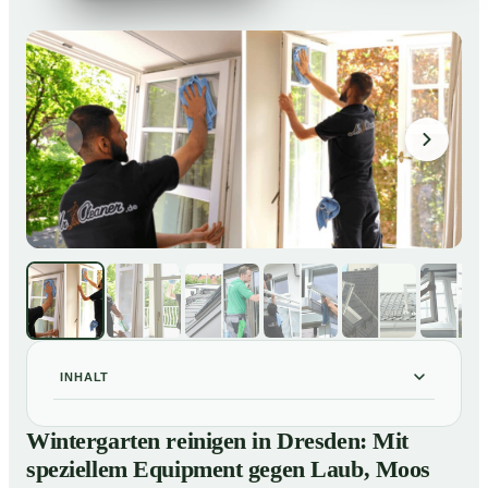
INHALT
Wintergarten reinigen in Dresden: Mit speziellem
01
Wintergarten reinigen in Dresden: Mit
Equipment gegen Laub, Moos und Vogelkot
speziellem Equipment gegen Laub, Moos
So läuft eine professionelle Reinigung eines