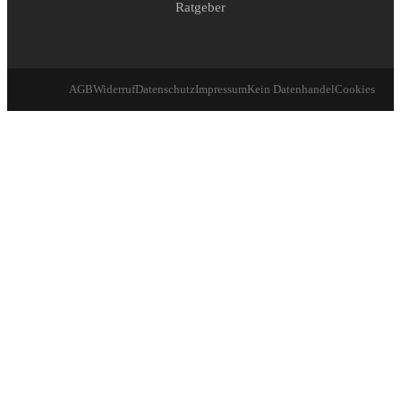
Ratgeber
AGB
Widerruf
Datenschutz
Impressum
Kein Datenhandel
Cookies