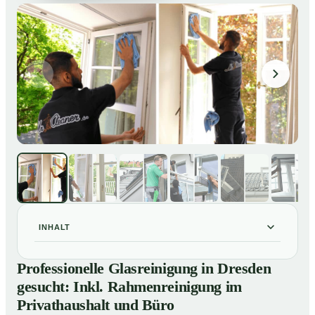
INHALT
Professionelle Glasreinigung in Dresden gesucht: Inkl.
01
Professionelle Glasreinigung in Dresden
Rahmenreinigung im Privathaushalt und Büro
gesucht: Inkl. Rahmenreinigung im
So sieht eine professionelle Glasreinigung in Dresden
02
Privathaushalt und Büro
wirklich aus