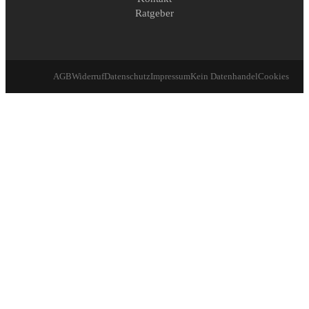
Ratgeber
AGB
Widerruf
Datenschutz
Impressum
Kein Datenhandel
Cookies