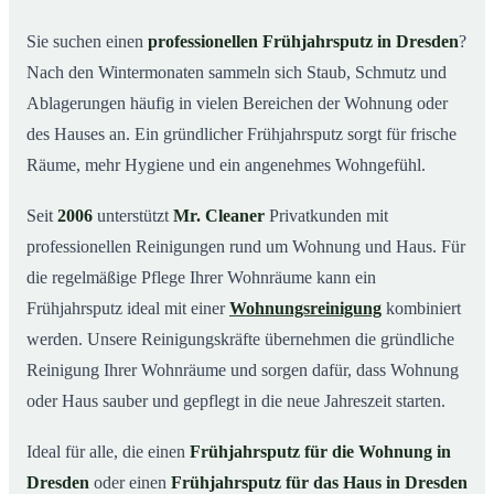
Was kostet ein Frühjahrsputz in Dresden?
03
Sie suchen einen
professionellen Frühjahrsputz in Dresden
?
Nach den Wintermonaten sammeln sich Staub, Schmutz und
Warum Mr. Cleaner in Dresden?
04
Ablagerungen häufig in vielen Bereichen der Wohnung oder
Typische Anlässe für einen Frühjahrsputz
05
des Hauses an. Ein gründlicher Frühjahrsputz sorgt für frische
Frühjahrsputz in Dresden & Umgebung
06
Räume, mehr Hygiene und ein angenehmes Wohngefühl.
Jetzt Angebot einholen
07
Seit
2006
unterstützt
Mr. Cleaner
Privatkunden mit
Frühjahrsputz in Dresden – so arbeiten unsere
08
Profis
professionellen Reinigungen rund um Wohnung und Haus. Für
die regelmäßige Pflege Ihrer Wohnräume kann ein
Frühjahrsputz ideal mit einer
Wohnungsreinigung
kombiniert
werden. Unsere Reinigungskräfte übernehmen die gründliche
Reinigung Ihrer Wohnräume und sorgen dafür, dass Wohnung
oder Haus sauber und gepflegt in die neue Jahreszeit starten.
Ideal für alle, die einen
Frühjahrsputz für die Wohnung in
Dresden
oder einen
Frühjahrsputz für das Haus in Dresden