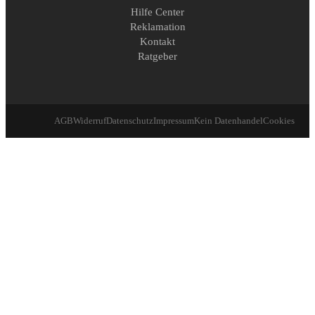
Hilfe Center
Reklamation
Kontakt
Ratgeber
AGB
Widerruf
Datenschutz
Impressum
Kein Datenhandel
Cookies