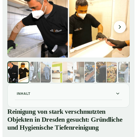
INHALT
Reinigung von stark verschmutzten Objekten in
01
Reinigung von stark verschmutzten
Dresden gesucht: Gründliche und Hygienische
Objekten in Dresden gesucht: Gründliche
Tiefenreinigung
und Hygienische Tiefenreinigung
So reinigen unsere Profis stark verschmutzte
02
Wohnungen in Dresden