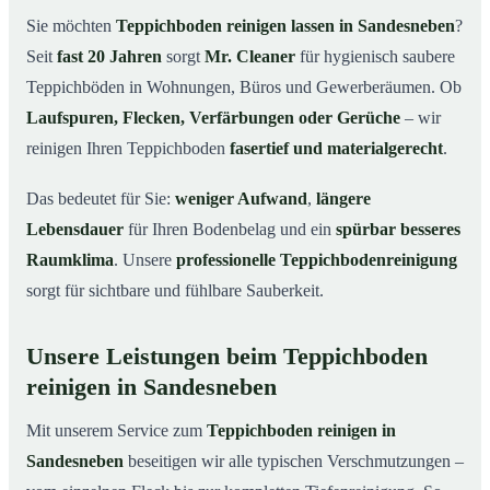
Sandesneben
Sie möchten
Teppichboden reinigen lassen in Sandesneben
?
Warum Teppichboden reinigen mit Mr. Cleaner in
03
Seit
fast 20 Jahren
sorgt
Mr. Cleaner
für hygienisch saubere
Sandesneben?
Teppichböden in Wohnungen, Büros und Gewerberäumen. Ob
So funktioniert’s
04
Laufspuren, Flecken, Verfärbungen oder Gerüche
– wir
Teppichboden reinigen in Sandesneben &
05
reinigen Ihren Teppichboden
fasertief und materialgerecht
.
Umgebung
Jetzt Angebot einholen
06
Das bedeutet für Sie:
weniger Aufwand
,
längere
Lebensdauer
für Ihren Bodenbelag und ein
spürbar besseres
So reinigen unsere Profis Teppichböden in
07
Sandesneben
Raumklima
. Unsere
professionelle Teppichbodenreinigung
sorgt für sichtbare und fühlbare Sauberkeit.
Unsere Leistungen beim Teppichboden
reinigen in Sandesneben
Mit unserem Service zum
Teppichboden reinigen in
Sandesneben
beseitigen wir alle typischen Verschmutzungen –