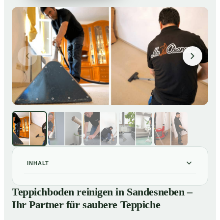
INHALT
Teppichboden reinigen in Sandesneben – Ihr Partner
01
Teppichboden reinigen in Sandesneben –
für saubere Teppiche
Ihr Partner für saubere Teppiche
Unsere Leistungen beim Teppichboden reinigen in
02