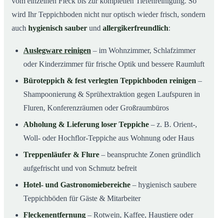
vom einzelnen Fleck bis zur kompletten Tiefenreinigung. So
wird Ihr Teppichboden nicht nur optisch wieder frisch, sondern
auch
hygienisch sauber
und
allergikerfreundlich
:
Auslegware reinigen
– im Wohnzimmer, Schlafzimmer
oder Kinderzimmer für frische Optik und bessere Raumluft
Büroteppich & fest verlegten Teppichboden reinigen
–
Shampoonierung & Sprühextraktion gegen Laufspuren in
Fluren, Konferenzräumen oder Großraumbüros
Abholung & Lieferung loser Teppiche
– z. B. Orient-,
Woll- oder Hochflor-Teppiche aus Wohnung oder Haus
Treppenläufer & Flure
– beanspruchte Zonen gründlich
aufgefrischt und von Schmutz befreit
Hotel- und Gastronomiebereiche
– hygienisch saubere
Teppichböden für Gäste & Mitarbeiter
Fleckenentfernung
– Rotwein, Kaffee, Haustiere oder