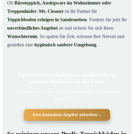
Ob
Büroteppich, Auslegware im Wohnzimmer oder
Treppenläufer
:
Mr. Cleaner
ist Ihr Partner für
Teppichboden reinigen in Sandesneben
. Fordern Sie jetzt Ihr
unverbindliches Angebot
an und sichern Sie sich Ihren
Wunschtermin
. So sparen Sie Zeit, schonen Ihre Nerven und
genießen eine
hygienisch saubere Umgebung
.
Teppichboden reinigen in Sandesneben –
saubere Böden bis in die Faser
Sauber bis in die Faser – gründlich gereinigter Teppichboden
in Sandesneben
Jetzt kostenloses Angebot anfordern
→
So reinigen unsere Profis Teppichböden in