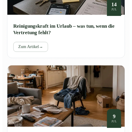
14
JUL
Reinigungskraft im Urlaub – was tun, wenn die
Vertretung fehlt?
Zum Artikel
→
9
JUL