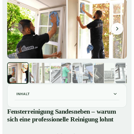
INHALT
Fensterreinigung Sandesneben – warum sich eine
01
Fensterreinigung Sandesneben – warum
professionelle Reinigung lohnt
sich eine professionelle Reinigung lohnt
Unsere Leistungen im Überblick
02