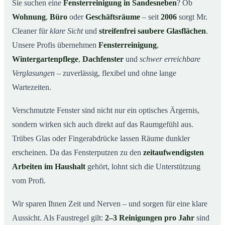
Warum Mr. Cleaner in Sandesneben?
03
Sie suchen eine
Fensterreinigung in Sandesneben
? Ob
Wohnung
,
Büro
oder
Geschäftsräume
– seit
2006
sorgt Mr.
So funktioniert’s
04
Cleaner für
klare Sicht
und
streifenfrei saubere Glasflächen
.
Fensterreinigung in Sandesneben und Umgebung
05
Unsere Profis übernehmen
Fensterreinigung
,
Jetzt kostenloses Angebot einholen
06
Wintergartenpflege
,
Dachfenster
und
schwer erreichbare
So arbeiten unsere Reinigungskräfte bei einer
07
Verglasungen
– zuverlässig, flexibel und ohne lange
Fensterreinigung in Sandesneben
Wartezeiten.
Verschmutzte Fenster sind nicht nur ein optisches Ärgernis,
sondern wirken sich auch direkt auf das Raumgefühl aus.
Trübes Glas oder Fingerabdrücke lassen Räume dunkler
erscheinen. Da das Fensterputzen zu den
zeitaufwendigsten
Arbeiten im Haushalt
gehört, lohnt sich die Unterstützung
vom Profi.
Wir sparen Ihnen Zeit und Nerven – und sorgen für eine klare
Aussicht. Als Faustregel gilt:
2–3 Reinigungen pro Jahr
sind