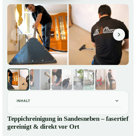
INHALT
Teppichreinigung in Sandesneben – fasertief gereinigt
01
Teppichreinigung in Sandesneben – fasertief
& direkt vor Ort
gereinigt & direkt vor Ort
Unsere Leistungen im Überblick
02