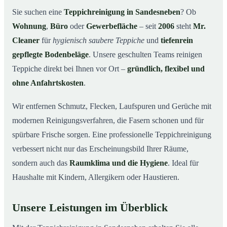
Warum Mr. Cleaner in Sandesneben?
03
Sie suchen eine
Teppichreinigung in Sandesneben
? Ob
Wohnung
,
Büro
oder
Gewerbefläche
– seit
2006
steht
Mr.
Teppichreinigung in Sandesneben und Umgebung
04
Cleaner
für
hygienisch saubere Teppiche
und
tiefenrein
Jetzt Angebot einholen
05
gepflegte Bodenbeläge
. Unsere geschulten Teams reinigen
Qualität, die man sieht – Profis bei einer
06
Teppiche direkt bei Ihnen vor Ort –
gründlich, flexibel und
Teppichreinigung in Sandesneben im Einsatz
ohne Anfahrtskosten
.
Wir entfernen Schmutz, Flecken, Laufspuren und Gerüche mit
modernen Reinigungsverfahren, die Fasern schonen und für
spürbare Frische sorgen. Eine professionelle Teppichreinigung
verbessert nicht nur das Erscheinungsbild Ihrer Räume,
sondern auch das
Raumklima und die Hygiene
. Ideal für
Haushalte mit Kindern, Allergikern oder Haustieren.
Unsere Leistungen im Überblick