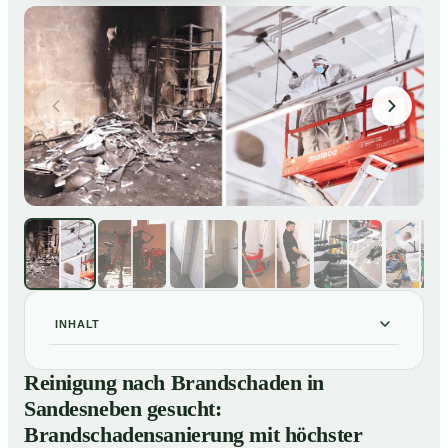
INHALT
Reinigung nach Brandschaden in Sandesneben
01
Reinigung nach Brandschaden in
gesucht: Brandschadensanierung mit höchster Sorgfalt
Sandesneben gesucht:
Brandreinigung in Sandesneben – Profis im Einsatz
02
Brandschadensanierung mit höchster