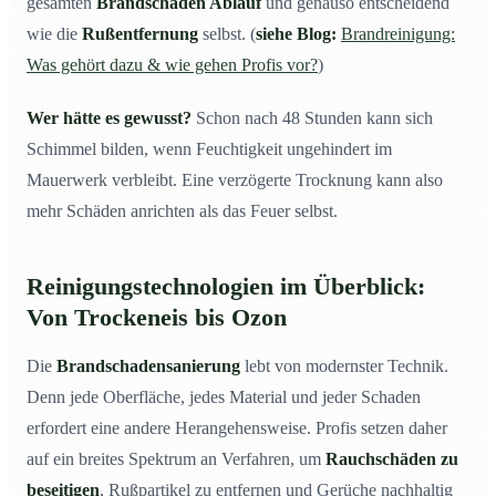
gesamten
Brandschaden Ablauf
und genauso entscheidend
wie die
Rußentfernung
selbst. (
siehe Blog:
Brandreinigung:
Was gehört dazu & wie gehen Profis vor?
)
Wer hätte es gewusst?
Schon nach 48 Stunden kann sich
Schimmel bilden, wenn Feuchtigkeit ungehindert im
Mauerwerk verbleibt. Eine verzögerte Trocknung kann also
mehr Schäden anrichten als das Feuer selbst.
Reinigungstechnologien im Überblick:
Von Trockeneis bis Ozon
Die
Brandschadensanierung
lebt von modernster Technik.
Denn jede Oberfläche, jedes Material und jeder Schaden
erfordert eine andere Herangehensweise. Profis setzen daher
auf ein breites Spektrum an Verfahren, um
Rauchschäden zu
beseitigen
, Rußpartikel zu entfernen und Gerüche nachhaltig