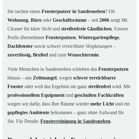
Unsere Leistungen im Überblick
03
Sie suchen einen
Fensterputzer in Sandesneben
? Ob
Wohnung
,
Büro
oder
Geschäftsräume
– seit
2006
sorgt Mr.
Warum Mr. Cleaner in Sandesneben?
04
Cleaner für
klare Sicht
und
streifenfreie Glasflächen
. Unsere
So funktioniert’s
05
Profis übernehmen
Fensterputzen
,
Wintergartenpflege
,
Fensterputzer in Sandesneben & Umgebung
06
Dachfenster
sowie
schwer erreichbare Verglasungen
–
Jetzt kostenloses Angebot einholen
07
zuverlässig, flexibel
und zum
Wunschtermin
.
Qualität, die man sieht – ein Fensterputzer in
08
Sandesneben im Einsatz
Viele Menschen in Sandesneben schieben das
Fensterputzen
hinaus – aus
Zeitmangel
, wegen
schwer erreichbarer
Fenster
oder weil das Ergebnis nie ganz
streifenfrei
wird. Mit
professionellem Equipment
und
geschulten Fachkräften
sorgen wir dafür, dass Ihre Räume wieder
mehr Licht
und ein
gepflegtes Ambiente
bekommen – ganz ohne Aufwand für
Sie. Für Details:
Fensterreinigung in Sandesneben
.