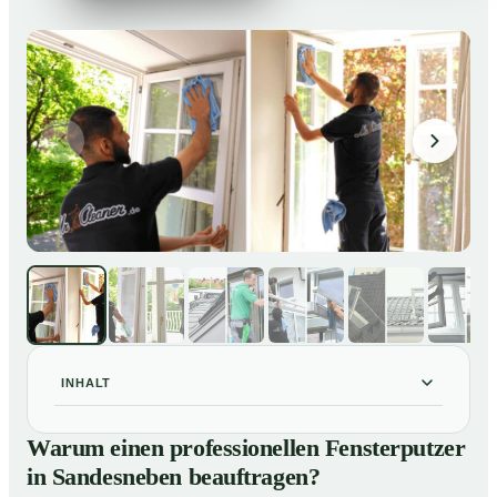
INHALT
Warum einen professionellen Fensterputzer in
01
Warum einen professionellen Fensterputzer
Sandesneben beauftragen?
in Sandesneben beauftragen?
Darum lohnt sich ein Fensterputzer in Sandesneben
02