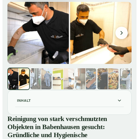
INHALT
Reinigung von stark verschmutzten Objekten in
01
Reinigung von stark verschmutzten
Babenhausen gesucht: Gründliche und Hygienische
Objekten in Babenhausen gesucht:
Tiefenreinigung
Gründliche und Hygienische
So reinigen unsere Profis stark verschmutzte
02