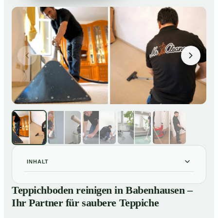
INHALT
Teppichboden reinigen in Babenhausen – Ihr Partner
01
Teppichboden reinigen in Babenhausen –
für saubere Teppiche
Ihr Partner für saubere Teppiche
Unsere Leistungen beim Teppichboden reinigen in
02