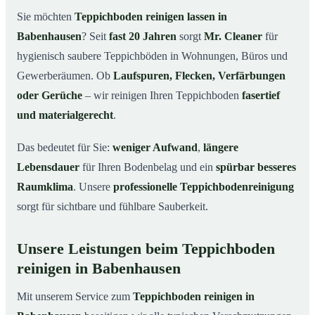
Babenhausen
Sie möchten
Teppichboden reinigen lassen in
Warum Teppichboden reinigen mit Mr. Cleaner in
03
Babenhausen
? Seit
fast 20 Jahren
sorgt
Mr. Cleaner
für
Babenhausen?
hygienisch saubere Teppichböden in Wohnungen, Büros und
So funktioniert’s
04
Gewerberäumen. Ob
Laufspuren, Flecken, Verfärbungen
Teppichboden reinigen in Babenhausen &
05
oder Gerüche
– wir reinigen Ihren Teppichboden
fasertief
Umgebung
und materialgerecht
.
Jetzt Angebot einholen
06
Das bedeutet für Sie:
weniger Aufwand
,
längere
So reinigen unsere Profis Teppichböden in
07
Babenhausen
Lebensdauer
für Ihren Bodenbelag und ein
spürbar besseres
Raumklima
. Unsere
professionelle Teppichbodenreinigung
sorgt für sichtbare und fühlbare Sauberkeit.
Unsere Leistungen beim Teppichboden
reinigen in Babenhausen
Mit unserem Service zum
Teppichboden reinigen in