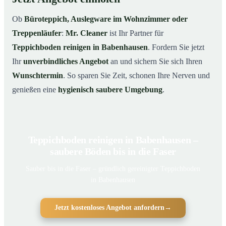
Ob
Büroteppich, Auslegware im Wohnzimmer oder
Treppenläufer
:
Mr. Cleaner
ist Ihr Partner für
Teppichboden reinigen in Babenhausen
. Fordern Sie jetzt
Ihr
unverbindliches Angebot
an und sichern Sie sich Ihren
Wunschtermin
. So sparen Sie Zeit, schonen Ihre Nerven und
genießen eine
hygienisch saubere Umgebung
.
Teppichboden reinigen in Babenhausen –
saubere Böden bis in die Faser
Sauber bis in die Faser – gründlich gereinigter Teppichboden
in Babenhausen
Jetzt kostenloses Angebot anfordern
→