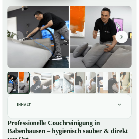
INHALT
Professionelle Couchreinigung in Babenhausen –
01
Professionelle Couchreinigung in
hygienisch sauber & direkt vor Ort
Babenhausen – hygienisch sauber & direkt
Unsere Leistungen für Couchreinigung in Babenhausen
02