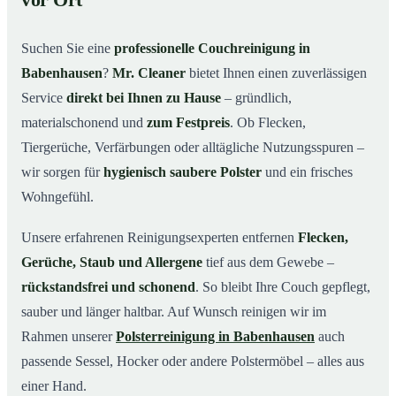
vor Ort
Warum Mr. Cleaner in Babenhausen?
03
Suchen Sie eine
professionelle Couchreinigung in
So läuft Ihre Couchreinigung in Babenhausen ab
04
Babenhausen
?
Mr. Cleaner
bietet Ihnen einen zuverlässigen
Couchreinigung in Babenhausen & Umgebung
05
Service
direkt bei Ihnen zu Hause
– gründlich,
Jetzt Angebot einholen
06
materialschonend und
zum Festpreis
. Ob Flecken,
So wird Ihre Couch in Babenhausen gründlich gereinigt
07
Tiergerüche, Verfärbungen oder alltägliche Nutzungsspuren –
wir sorgen für
hygienisch saubere Polster
und ein frisches
Wohngefühl.
Unsere erfahrenen Reinigungsexperten entfernen
Flecken,
Gerüche, Staub und Allergene
tief aus dem Gewebe –
rückstandsfrei und schonend
. So bleibt Ihre Couch gepflegt,
sauber und länger haltbar. Auf Wunsch reinigen wir im
Rahmen unserer
Polsterreinigung in Babenhausen
auch
passende Sessel, Hocker oder andere Polstermöbel – alles aus
einer Hand.