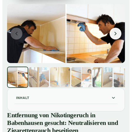
INHALT
Entfernung von Nikotingeruch in Babenhausen
01
Entfernung von Nikotingeruch in
gesucht: Neutralisieren und Zigarettenrauch beseitigen
Babenhausen gesucht: Neutralisieren und
So entfernen wir Nikotingeruch in Babenhausen
02
Zigarettenrauch beseitigen