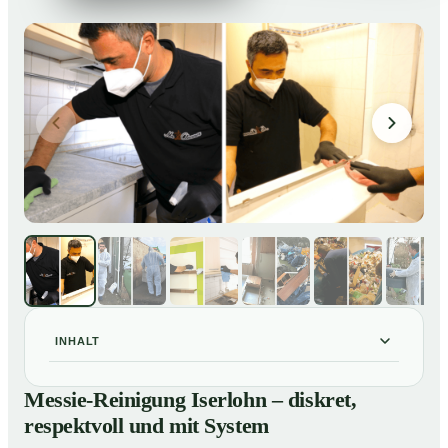
INHALT
Messie-Reinigung Iserlohn – diskret, respektvoll und
01
Messie-Reinigung Iserlohn – diskret,
mit System
respektvoll und mit System
Warum professionelle Hilfe bei einer Messie-Wohnung
02