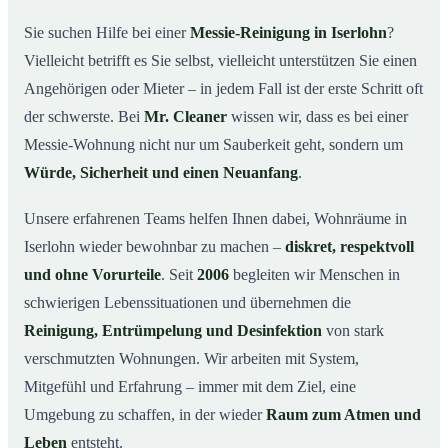
wichtig ist
Sie suchen Hilfe bei einer
Messie-Reinigung in Iserlohn
?
Wie wir in Iserlohn helfen
03
Vielleicht betrifft es Sie selbst, vielleicht unterstützen Sie einen
Ablauf einer Messie-Reinigung
04
Angehörigen oder Mieter – in jedem Fall ist der erste Schritt oft
Ihre Vorteile mit Mr. Cleaner in Iserlohn
der schwerste. Bei
Mr. Cleaner
wissen wir, dass es bei einer
05
Messie-Wohnung nicht nur um Sauberkeit geht, sondern um
Messie-Hilfe in Iserlohn & Umgebung
06
Würde, Sicherheit und einen Neuanfang
.
Jetzt kostenlose Beratung zur Messie-Reinigung in
07
Iserlohn
Unsere erfahrenen Teams helfen Ihnen dabei, Wohnräume in
So reinigen unsere Profis eine Messie Wohnung in
08
Iserlohn wieder bewohnbar zu machen –
diskret, respektvoll
Iserlohn
und ohne Vorurteile
. Seit
2006
begleiten wir Menschen in
schwierigen Lebenssituationen und übernehmen die
Reinigung, Entrümpelung und Desinfektion
von stark
verschmutzten Wohnungen. Wir arbeiten mit System,
Mitgefühl und Erfahrung – immer mit dem Ziel, eine
Umgebung zu schaffen, in der wieder
Raum zum Atmen und
Leben
entsteht.