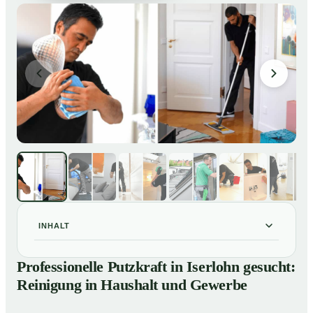
INHALT
Professionelle Putzkraft in Iserlohn gesucht: Reinigung
01
Professionelle Putzkraft in Iserlohn gesucht:
in Haushalt und Gewerbe
Reinigung in Haushalt und Gewerbe
So einfach buchen Sie eine Putzkraft in Iserlohn
02