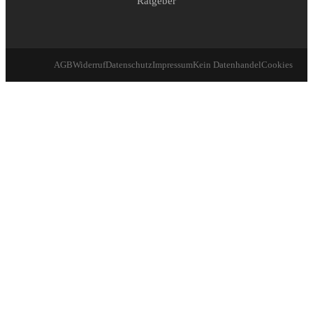
Ratgeber
AGB
Widerruf
Datenschutz
Impressum
Kein Datenhandel
Cookies