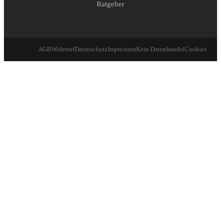
Ratgeber
AGB
Widerruf
Datenschutz
Impressum
Kein Datenhandel
Cookies