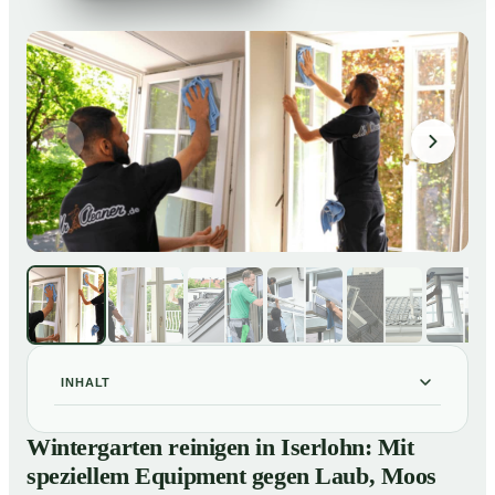
INHALT
Wintergarten reinigen in Iserlohn: Mit speziellem
01
Wintergarten reinigen in Iserlohn: Mit
Equipment gegen Laub, Moos und Vogelkot
speziellem Equipment gegen Laub, Moos
So läuft eine professionelle Reinigung eines