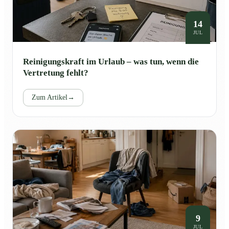
14
JUL
Reinigungskraft im Urlaub – was tun, wenn die
Vertretung fehlt?
Zum Artikel
→
9
JUL