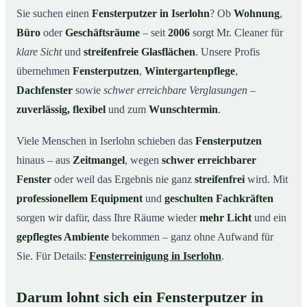
Unsere Leistungen im Überblick
03
Sie suchen einen
Fensterputzer in Iserlohn
? Ob
Wohnung
,
Büro
oder
Geschäftsräume
– seit
2006
sorgt Mr. Cleaner für
Warum Mr. Cleaner in Iserlohn?
04
klare Sicht
und
streifenfreie Glasflächen
. Unsere Profis
So funktioniert’s
05
übernehmen
Fensterputzen
,
Wintergartenpflege
,
Fensterputzer in Iserlohn & Umgebung
06
Dachfenster
sowie
schwer erreichbare Verglasungen
–
Jetzt kostenloses Angebot einholen
07
zuverlässig, flexibel
und zum
Wunschtermin
.
Qualität, die man sieht – ein Fensterputzer in Iserlohn
08
im Einsatz
Viele Menschen in Iserlohn schieben das
Fensterputzen
hinaus – aus
Zeitmangel
, wegen
schwer erreichbarer
Fenster
oder weil das Ergebnis nie ganz
streifenfrei
wird. Mit
professionellem Equipment
und
geschulten Fachkräften
sorgen wir dafür, dass Ihre Räume wieder
mehr Licht
und ein
gepflegtes Ambiente
bekommen – ganz ohne Aufwand für
Sie. Für Details:
Fensterreinigung in Iserlohn
.
Darum lohnt sich ein Fensterputzer in