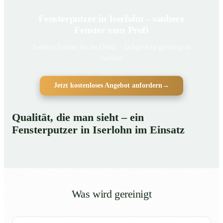
Fensterputzer in Iserlohn – saubere
Fenster vom Profi
Saubere Fenster bis ins Detail – fachgerecht gereinigt in
Iserlohn
Jetzt kostenloses Angebot anfordern
→
Qualität, die man sieht – ein
Fensterputzer in Iserlohn im Einsatz
Was wird gereinigt