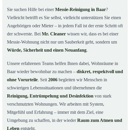
wichtig ist
Sie suchen Hilfe bei einer
Messie-Reinigung in Baar
?
Wie wir in Baar helfen
03
Vielleicht betrifft es Sie selbst, vielleicht unterstützen Sie einen
Ablauf einer Messie-Reinigung
04
Angehörigen oder Mieter – in jedem Fall ist der erste Schritt oft
Ihre Vorteile mit Mr. Cleaner in Baar
der schwerste. Bei
Mr. Cleaner
wissen wir, dass es bei einer
05
Messie-Wohnung nicht nur um Sauberkeit geht, sondern um
Messie-Hilfe in Baar & Umgebung
06
Würde, Sicherheit und einen Neuanfang
.
Jetzt kostenlose Beratung zur Messie-Reinigung in
07
Baar
Unsere erfahrenen Teams helfen Ihnen dabei, Wohnräume in
So reinigen unsere Profis eine Messie Wohnung in
08
Baar wieder bewohnbar zu machen –
diskret, respektvoll und
Baar
ohne Vorurteile
. Seit
2006
begleiten wir Menschen in
schwierigen Lebenssituationen und übernehmen die
Reinigung, Entrümpelung und Desinfektion
von stark
verschmutzten Wohnungen. Wir arbeiten mit System,
Mitgefühl und Erfahrung – immer mit dem Ziel, eine
Umgebung zu schaffen, in der wieder
Raum zum Atmen und
Leben
entsteht.