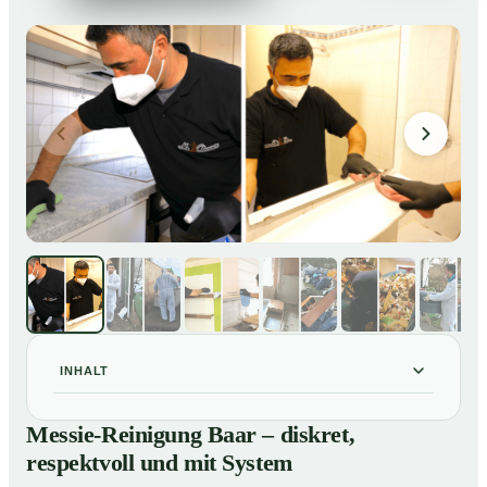
INHALT
Messie-Reinigung Baar – diskret, respektvoll und mit
01
Messie-Reinigung Baar – diskret,
System
respektvoll und mit System
Warum professionelle Hilfe bei einer Messie-Wohnung
02