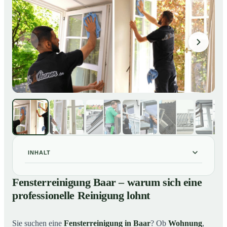
INHALT
Fensterreinigung Baar – warum sich eine
01
Fensterreinigung Baar – warum sich eine
professionelle Reinigung lohnt
professionelle Reinigung lohnt
Unsere Leistungen im Überblick
02
Warum Mr. Cleaner in Baar?
03
Sie suchen eine
Fensterreinigung in Baar
? Ob
Wohnung
,