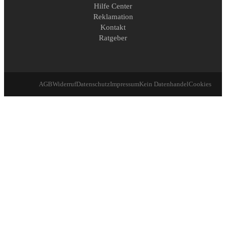
Hilfe Center
Reklamation
Kontakt
Ratgeber
AGB
Widerruf
Datenschutz
Impressum
Kein Datenhandel
Cookies