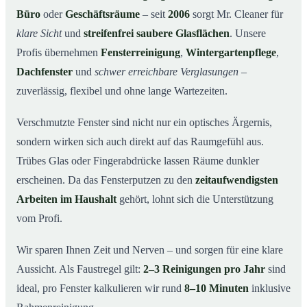
Büro
oder
Geschäftsräume
– seit
2006
sorgt Mr. Cleaner für
So funktioniert’s
04
klare Sicht
und
streifenfrei saubere Glasflächen
. Unsere
Fensterreinigung in Baar und Umgebung
05
Profis übernehmen
Fensterreinigung
,
Wintergartenpflege
,
Jetzt kostenloses Angebot einholen
06
Dachfenster
und
schwer erreichbare Verglasungen
–
So arbeiten unsere Reinigungskräfte bei einer
07
zuverlässig, flexibel und ohne lange Wartezeiten.
Fensterreinigung in Baar
Verschmutzte Fenster sind nicht nur ein optisches Ärgernis,
sondern wirken sich auch direkt auf das Raumgefühl aus.
Trübes Glas oder Fingerabdrücke lassen Räume dunkler
erscheinen. Da das Fensterputzen zu den
zeitaufwendigsten
Arbeiten im Haushalt
gehört, lohnt sich die Unterstützung
vom Profi.
Wir sparen Ihnen Zeit und Nerven – und sorgen für eine klare
Aussicht. Als Faustregel gilt:
2–3 Reinigungen pro Jahr
sind
ideal, pro Fenster kalkulieren wir rund
8–10 Minuten
inklusive