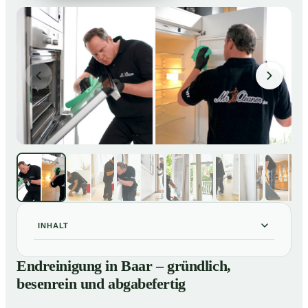
INHALT
Endreinigung in Baar – gründlich, besenrein und
01
Endreinigung in Baar – gründlich,
abgabefertig
besenrein und abgabefertig
Unsere Leistungen im Überblick
02