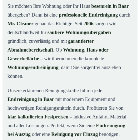
Warum Mr. Cleaner in Baar?
03
Sie möchten Ihre Wohnung oder Ihr Haus
besenrein in Baar
übergeben? Dann ist eine
professionelle Endreinigung
durch
So läuft die Endreinigung in Baar ab
04
Mr. Cleaner
genau das Richtige. Seit
2006
sorgen wir
Typische Anlässe für eine Endreinigung
05
deutschlandweit für
saubere Wohnungsübergaben
–
Endreinigung in Baar & Umgebung
06
gründlich, zuverlässig und mit
garantierter
Jetzt Angebot anfordern
07
Abnahmebereitschaft
. Ob
Wohnung, Haus oder
So sieht eine professionelle Endreinigung in Baar
Gewerbefläche
– wir übernehmen die komplette
08
aus
Wohnungsendreinigung
, damit Sie sorgenfrei ausziehen
können.
Unsere erfahrenen Reinigungskräfte führen jede
Endreinigung in Baar
mit modernem Equipment und
hochwertigen Reinigungsmitteln durch. Profitieren Sie von
klar kalkulierten Festpreisen
– inklusive Anfahrt, Material
und aller Leistungen. Perfekt, wenn Sie eine
Endreinigung
bei Auszug
oder eine
Reinigung vor Einzug
benötigen.