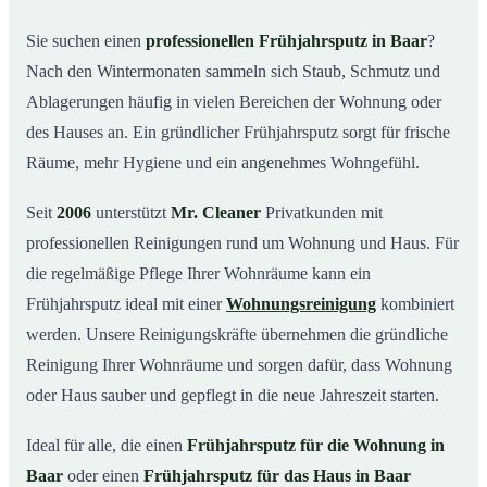
Was kostet ein Frühjahrsputz in Baar?
03
Sie suchen einen
professionellen Frühjahrsputz in Baar
?
Nach den Wintermonaten sammeln sich Staub, Schmutz und
Warum Mr. Cleaner in Baar?
04
Ablagerungen häufig in vielen Bereichen der Wohnung oder
Typische Anlässe für einen Frühjahrsputz
05
des Hauses an. Ein gründlicher Frühjahrsputz sorgt für frische
Frühjahrsputz in Baar & Umgebung
06
Räume, mehr Hygiene und ein angenehmes Wohngefühl.
Jetzt Angebot einholen
07
Seit
2006
unterstützt
Mr. Cleaner
Privatkunden mit
Frühjahrsputz in Baar – so arbeiten unsere Profis
08
professionellen Reinigungen rund um Wohnung und Haus. Für
die regelmäßige Pflege Ihrer Wohnräume kann ein
Frühjahrsputz ideal mit einer
Wohnungsreinigung
kombiniert
werden. Unsere Reinigungskräfte übernehmen die gründliche
Reinigung Ihrer Wohnräume und sorgen dafür, dass Wohnung
oder Haus sauber und gepflegt in die neue Jahreszeit starten.
Ideal für alle, die einen
Frühjahrsputz für die Wohnung in
Baar
oder einen
Frühjahrsputz für das Haus in Baar