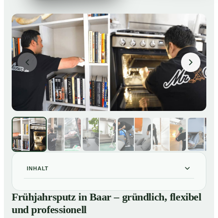
INHALT
Frühjahrsputz in Baar – gründlich, flexibel und
01
Frühjahrsputz in Baar – gründlich, flexibel
professionell
und professionell
Was gehört zu einem Frühjahrsputz?
02