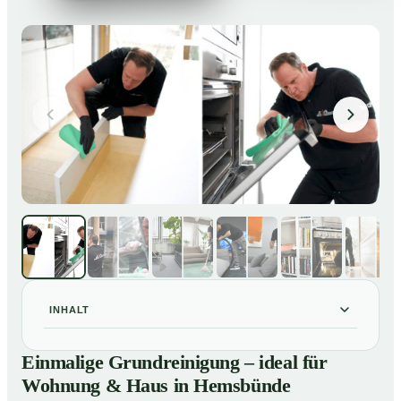
INHALT
Einmalige Grundreinigung – ideal für Wohnung & Haus
01
Einmalige Grundreinigung – ideal für
in Hemsbünde
Wohnung & Haus in Hemsbünde
Einmalige Grundreinigung – ideal für Wohnung & Haus
02