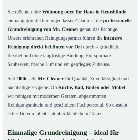
in Hemsbünde
Sie möchten Ihre
Wohnung oder Ihr Haus in Hemsbünde
Warum Mr. Cleaner in Hemsbünde?
03
einmalig gründlich reinigen lassen? Dann ist die
professionelle
So läuft die Grundreinigung in Hemsbünde ab
04
Grundreinigung von Mr. Cleaner
genau das Richtige.
Wann ist eine Grundreinigung sinnvoll?
Unsere erfahrenen Reinigungspartner führen die
intensive
05
Reinigung direkt bei Ihnen vor Ort
durch – gründlich,
Grundreinigung in Hemsbünde & Umgebung
06
flexibel und ohne langfristige Bindung. Für spürbare
Jetzt kostenloses Angebot anfordern
07
Sauberkeit, frische Luft und ein gepflegtes Zuhause.
Qualität, die man sieht – Profis im Einsatz bei einer
08
Grundreinigung in Hemsbünde
Seit
2006
steht
Mr. Cleaner
für Qualität, Zuverlässigkeit und
nachhaltige Hygiene. Ob
Küche, Bad, Böden oder Möbel
–
wir reinigen mit modernen Geräten, abgestimmten
Reinigungsmitteln und geschultem Fachpersonal. So entsteht
echte Tiefenreinheit statt oberflächlichem Glanz.
Einmalige Grundreinigung – ideal für