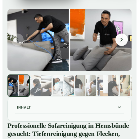
INHALT
Professionelle Sofareinigung in Hemsbünde gesucht:
01
Professionelle Sofareinigung in Hemsbünde
Tiefenreinigung gegen Flecken, Gerüche und
gesucht: Tiefenreinigung gegen Flecken,
Verfärbungen