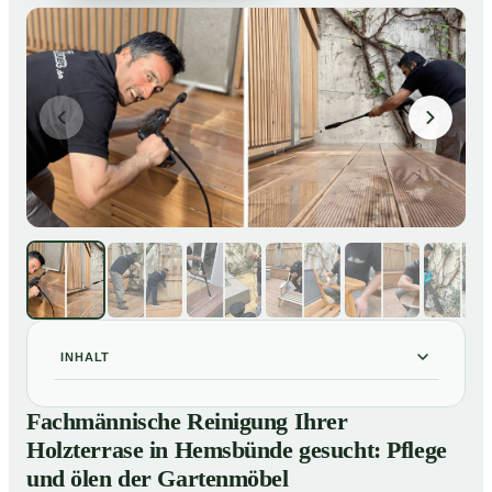
INHALT
Fachmännische Reinigung Ihrer Holzterrase in
01
Fachmännische Reinigung Ihrer
Hemsbünde gesucht: Pflege und ölen der Gartenmöbel
Holzterrase in Hemsbünde gesucht: Pflege
So reinigen unsere Profis Holzterrassen in Hemsbünde
02
und ölen der Gartenmöbel