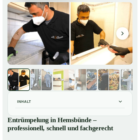
INHALT
Entrümpelung in Hemsbünde – professionell, schnell
01
Entrümpelung in Hemsbünde –
und fachgerecht
professionell, schnell und fachgerecht
Unsere Leistungen im Überblick
02