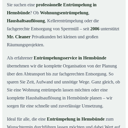
Was kostet eine Entrümpelung in Hemsbünde?
03
Sie suchen eine
professionelle Entrümpelung in
Hemsbünde
? Ob
Wohnungsentrümpelung
,
Warum Mr. Cleaner in Hemsbünde?
04
Haushaltsauflösung
, Kellerentrümpelung oder die
Typische Anlässe für eine Entrümpelung
05
fachgerechte Entsorgung von Sperrmüll – seit
2006
unterstützt
Entrümpelung in Hemsbünde & Umgebung
06
Mr. Cleaner
Privatkunden bei kleinen und großen
Jetzt Angebot einholen
07
Räumungsprojekten.
Entrümpelung in Hemsbünde – so arbeiten unsere
08
Profis
Als erfahrener
Entrümpelungsservice in Hemsbünde
übernehmen wir die komplette Organisation von der Planung
über den Abtransport bis zur fachgerechten Entsorgung. So
sparen Sie Zeit, Aufwand und unnötige Wege. Ganz gleich, ob
Sie eine Wohnung entrümpeln lassen möchten oder eine
komplette Haushaltsauflösung in Hemsbünde planen – wir
sorgen für eine schnelle und zuverlässige Umsetzung.
Ideal für alle, die eine
Entrümpelung in Hemsbünde
zum
Wunschtermin durchführen lassen möchten und dabei Wert auf