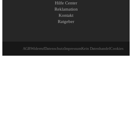
Hilfe Center
Reklamation
Kontakt
Ratgeber
AGB
Widerruf
Datenschutz
Impressum
Kein Datenhandel
Cookies