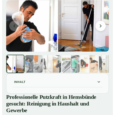
INHALT
Professionelle Putzkraft in Hemsbünde gesucht:
01
Professionelle Putzkraft in Hemsbünde
Reinigung in Haushalt und Gewerbe
gesucht: Reinigung in Haushalt und
So einfach buchen Sie eine Putzkraft in Hemsbünde
02
Gewerbe