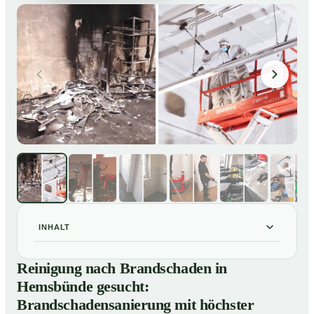
INHALT
Reinigung nach Brandschaden in Hemsbünde gesucht:
01
Reinigung nach Brandschaden in
Brandschadensanierung mit höchster Sorgfalt
Hemsbünde gesucht:
Brandreinigung in Hemsbünde – Profis im Einsatz
02
Brandschadensanierung mit höchster