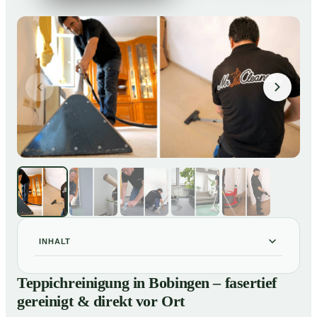
INHALT
Teppichreinigung in Bobingen – fasertief gereinigt &
01
Teppichreinigung in Bobingen – fasertief
direkt vor Ort
gereinigt & direkt vor Ort
Unsere Leistungen im Überblick
02