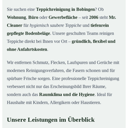
Warum Mr. Cleaner in Bobingen?
03
Sie suchen eine
Teppichreinigung in Bobingen
? Ob
Wohnung
,
Büro
oder
Gewerbefläche
– seit
2006
steht
Mr.
Teppichreinigung in Bobingen und Umgebung
04
Cleaner
für
hygienisch saubere Teppiche
und
tiefenrein
Jetzt Angebot einholen
05
gepflegte Bodenbeläge
. Unsere geschulten Teams reinigen
Qualität, die man sieht – Profis bei einer
06
Teppiche direkt bei Ihnen vor Ort –
gründlich, flexibel und
Teppichreinigung in Bobingen im Einsatz
ohne Anfahrtskosten
.
Wir entfernen Schmutz, Flecken, Laufspuren und Gerüche mit
modernen Reinigungsverfahren, die Fasern schonen und für
spürbare Frische sorgen. Eine professionelle Teppichreinigung
verbessert nicht nur das Erscheinungsbild Ihrer Räume,
sondern auch das
Raumklima und die Hygiene
. Ideal für
Haushalte mit Kindern, Allergikern oder Haustieren.
Unsere Leistungen im Überblick