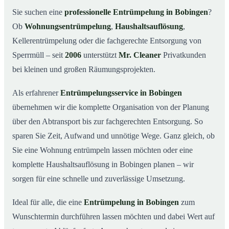
Was kostet eine Entrümpelung in Bobingen?
03
Sie suchen eine
professionelle Entrümpelung in Bobingen
?
Ob
Wohnungsentrümpelung
,
Haushaltsauflösung
,
Warum Mr. Cleaner in Bobingen?
04
Kellerentrümpelung oder die fachgerechte Entsorgung von
Typische Anlässe für eine Entrümpelung
05
Sperrmüll – seit
2006
unterstützt
Mr. Cleaner
Privatkunden
Entrümpelung in Bobingen & Umgebung
06
bei kleinen und großen Räumungsprojekten.
Jetzt Angebot einholen
07
Als erfahrener
Entrümpelungsservice in Bobingen
Entrümpelung in Bobingen – so arbeiten unsere Profis
08
übernehmen wir die komplette Organisation von der Planung
über den Abtransport bis zur fachgerechten Entsorgung. So
sparen Sie Zeit, Aufwand und unnötige Wege. Ganz gleich, ob
Sie eine Wohnung entrümpeln lassen möchten oder eine
komplette Haushaltsauflösung in Bobingen planen – wir
sorgen für eine schnelle und zuverlässige Umsetzung.
Ideal für alle, die eine
Entrümpelung in Bobingen
zum
Wunschtermin durchführen lassen möchten und dabei Wert auf