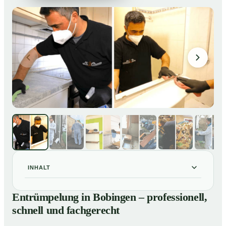
INHALT
Entrümpelung in Bobingen – professionell, schnell und
01
Entrümpelung in Bobingen – professionell,
fachgerecht
schnell und fachgerecht
Unsere Leistungen im Überblick
02