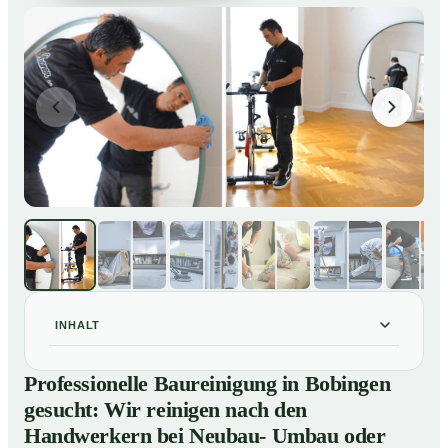
INHALT
Professionelle Baureinigung in Bobingen gesucht: Wir
01
Professionelle Baureinigung in Bobingen
reinigen nach den Handwerkern bei Neubau- Umbau
gesucht: Wir reinigen nach den
oder Renovierungen
Handwerkern bei Neubau- Umbau oder
Baureinigung in Bobingen – Profis im Einsatz
02