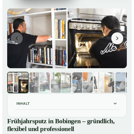
INHALT
Frühjahrsputz in Bobingen – gründlich, flexibel und
01
Frühjahrsputz in Bobingen – gründlich,
professionell
flexibel und professionell
Was gehört zu einem Frühjahrsputz?
02