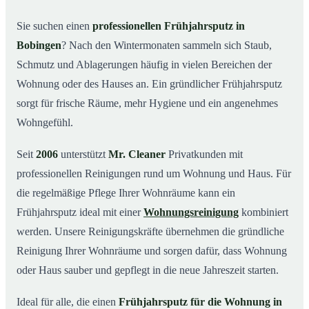
Was kostet ein Frühjahrsputz in Bobingen?
03
Sie suchen einen
professionellen Frühjahrsputz in
Bobingen
? Nach den Wintermonaten sammeln sich Staub,
Warum Mr. Cleaner in Bobingen?
04
Schmutz und Ablagerungen häufig in vielen Bereichen der
Typische Anlässe für einen Frühjahrsputz
05
Wohnung oder des Hauses an. Ein gründlicher Frühjahrsputz
Frühjahrsputz in Bobingen & Umgebung
06
sorgt für frische Räume, mehr Hygiene und ein angenehmes
Jetzt Angebot einholen
07
Wohngefühl.
Frühjahrsputz in Bobingen – so arbeiten unsere Profis
08
Seit
2006
unterstützt
Mr. Cleaner
Privatkunden mit
professionellen Reinigungen rund um Wohnung und Haus. Für
die regelmäßige Pflege Ihrer Wohnräume kann ein
Frühjahrsputz ideal mit einer
Wohnungsreinigung
kombiniert
werden. Unsere Reinigungskräfte übernehmen die gründliche
Reinigung Ihrer Wohnräume und sorgen dafür, dass Wohnung
oder Haus sauber und gepflegt in die neue Jahreszeit starten.
Ideal für alle, die einen
Frühjahrsputz für die Wohnung in