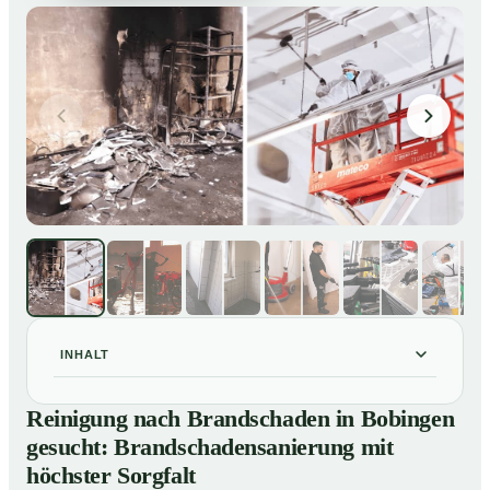
INHALT
Reinigung nach Brandschaden in Bobingen gesucht:
01
Reinigung nach Brandschaden in Bobingen
Brandschadensanierung mit höchster Sorgfalt
gesucht: Brandschadensanierung mit
Brandreinigung in Bobingen – Profis im Einsatz
02
höchster Sorgfalt