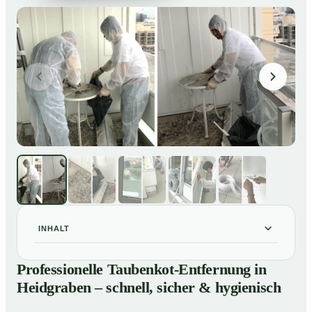
INHALT
Professionelle Taubenkot-Entfernung in Heidgraben –
01
Professionelle Taubenkot-Entfernung in
schnell, sicher & hygienisch
Heidgraben – schnell, sicher & hygienisch
Warum professionelle Taubenkot-Entfernung in
02
Heidgraben wichtig ist