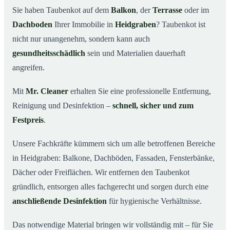
Sie haben Taubenkot auf dem
Balkon
, der
Terrasse
oder im
Ihr Vorteil: Erfahrung & klare Abläufe
03
Dachboden
Ihrer Immobilie in
Heidgraben
? Taubenkot ist
Taubenkot entfernen in Heidgraben & Umgebung
04
nicht nur unangenehm, sondern kann auch
Jetzt Angebot für die Taubenkot-Entfernung in
gesundheitsschädlich
sein und Materialien dauerhaft
05
Heidgraben anfordern
angreifen.
So wird Taubenkot in Heidgraben professionell entfernt
06
Mit
Mr. Cleaner
erhalten Sie eine professionelle Entfernung,
Reinigung und Desinfektion –
schnell, sicher und zum
Festpreis
.
Unsere Fachkräfte kümmern sich um alle betroffenen Bereiche
in Heidgraben: Balkone, Dachböden, Fassaden, Fensterbänke,
Dächer oder Freiflächen. Wir entfernen den Taubenkot
gründlich, entsorgen alles fachgerecht und sorgen durch eine
anschließende Desinfektion
für hygienische Verhältnisse.
Das notwendige Material bringen wir vollständig mit – für Sie