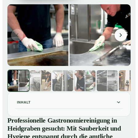
INHALT
Professionelle Gastronomiereinigung in Heidgraben
01
Professionelle Gastronomiereinigung in
gesucht: Mit Sauberkeit und Hygiene entspannt durch
Heidgraben gesucht: Mit Sauberkeit und
die amtliche Kontrolle
Hygiene entspannt durch die amtliche