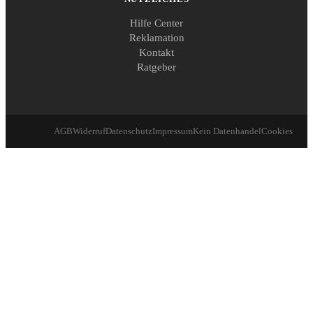
Hilfe Center
Reklamation
Kontakt
Ratgeber
AGB
Widerruf
Datenschutz
Impressum
Kein Datenhandel
Cookies