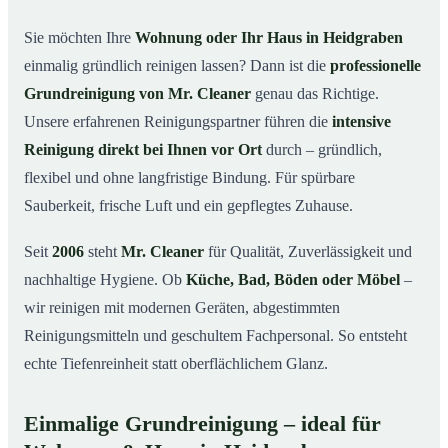
in Heidgraben
Sie möchten Ihre
Wohnung oder Ihr Haus in Heidgraben
Warum Mr. Cleaner in Heidgraben?
03
einmalig gründlich reinigen lassen? Dann ist die
professionelle
So läuft die Grundreinigung in Heidgraben ab
04
Grundreinigung von Mr. Cleaner
genau das Richtige.
Wann ist eine Grundreinigung sinnvoll?
Unsere erfahrenen Reinigungspartner führen die
intensive
05
Reinigung direkt bei Ihnen vor Ort
durch – gründlich,
Grundreinigung in Heidgraben & Umgebung
06
flexibel und ohne langfristige Bindung. Für spürbare
Jetzt kostenloses Angebot anfordern
07
Sauberkeit, frische Luft und ein gepflegtes Zuhause.
Qualität, die man sieht – Profis im Einsatz bei einer
08
Grundreinigung in Heidgraben
Seit
2006
steht
Mr. Cleaner
für Qualität, Zuverlässigkeit und
nachhaltige Hygiene. Ob
Küche, Bad, Böden oder Möbel
–
wir reinigen mit modernen Geräten, abgestimmten
Reinigungsmitteln und geschultem Fachpersonal. So entsteht
echte Tiefenreinheit statt oberflächlichem Glanz.
Einmalige Grundreinigung – ideal für