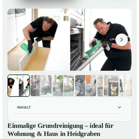
INHALT
Einmalige Grundreinigung – ideal für Wohnung & Haus
01
Einmalige Grundreinigung – ideal für
in Heidgraben
Wohnung & Haus in Heidgraben
Einmalige Grundreinigung – ideal für Wohnung & Haus
02