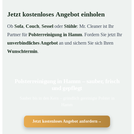
Jetzt kostenloses Angebot einholen
Ob
Sofa
,
Couch
,
Sessel
oder
Stühle
: Mr. Cleaner ist Ihr
Partner für
Polsterreinigung in Hamm
. Fordern Sie jetzt Ihr
unverbindliches Angebot
an und sichern Sie sich Ihren
Wunschtermin
.
Polsterreinigung in Hamm – sauber, frisch
und gepflegt
Sauber bis in den Kern – gründlich gereinigte Polster in
Hamm
Jetzt kostenloses Angebot anfordern
→