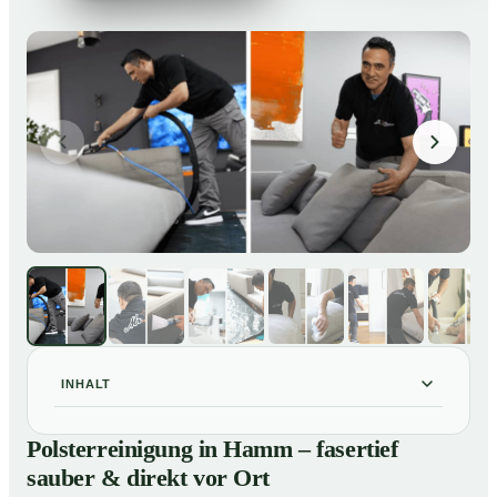
INHALT
Polsterreinigung in Hamm – fasertief sauber & direkt
01
Polsterreinigung in Hamm – fasertief
vor Ort
sauber & direkt vor Ort
Unsere Leistungen im Überblick
02