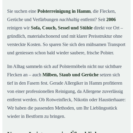
So arbeiten wir
03
Sie suchen eine
Polsterreinigung in Hamm
, die Flecken,
Gerüche und Verfärbungen
nachhaltig
entfernt? Seit
2006
Warum Mr. Cleaner in Hamm?
04
reinigen wir
Sofa, Couch, Sessel und Stühle
direkt vor Ort –
Polsterreinigung in Hamm und Umgebung
05
gründlich, materialschonend und mit klarer Preisstruktur ohne
Preise & Angebot
06
versteckte Kosten. So sparen Sie sich den mühsamen Transport
Verwandte Leistungen (für mehr Sauberkeit im
07
und geniessen schon bald wieder saubere, frische Polster.
Verbund)
Jetzt kostenloses Angebot einholen
Im Alltag sammeln sich auf Polstermöbeln nicht nur sichtbare
08
Flecken an – auch
Milben, Staub und Gerüche
setzen sich
So läuft eine professionelle Polsterreinigung in Hamm
09
ab
tief in den Fasern fest. Gerade Allergiker in Hamm profitieren
von einer professionellen Reinigung, da Allergene zuverlässig
entfernt werden. Ob Rotweinfleck, Nikotin oder Haustierhaare:
Wir haben die passenden Methoden, um Ihr Lieblingsstück
wieder in Bestform zu bringen.