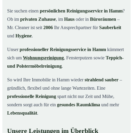
Warum Mr. Cleaner in Hamm?
03
Sie suchen einen
persönlichen Reinigungsservice in Hamm
?
Ob im
privaten Zuhause
, im
Haus
oder in
Büroräumen
–
So einfach funktioniert’s
04
Mr. Cleaner ist seit
2006
Ihr Ansprechpartner für
Sauberkeit
Typische Anlässe für einen Reinigungsservice
05
und
Hygiene
.
Reinigungsservice in Hamm und Umgebung
06
Unser
professioneller Reinigungsservice in Hamm
kümmert
Jetzt kostenloses Angebot einholen
07
sich um
Wohnungsreinigung
, Fensterputzen sowie
Teppich-
So arbeitet ein Reinigungsservice in Hamm
08
wirklich
und Polstermöbelreinigung
.
So wird Ihre Immobilie in Hamm wieder
strahlend sauber
–
gründlich, flexibel und ohne lange Wartezeiten. Eine
professionelle Reinigung
spart nicht nur Zeit und Mühe,
sondern sorgt auch für ein
gesundes Raumklima
und mehr
Lebensqualität
.
Unsere Leistungen im Überblick