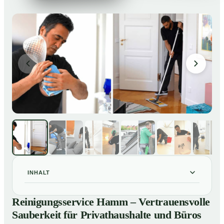
INHALT
Reinigungsservice Hamm – Vertrauensvolle Sauberkeit
01
Reinigungsservice Hamm – Vertrauensvolle
für Privathaushalte und Büros
Sauberkeit für Privathaushalte und Büros
Unsere Leistungen im Überblick
02