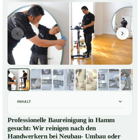
INHALT
Professionelle Baureinigung in Hamm gesucht: Wir
01
Professionelle Baureinigung in Hamm
reinigen nach den Handwerkern bei Neubau- Umbau
gesucht: Wir reinigen nach den
oder Renovierungen
Handwerkern bei Neubau- Umbau oder
Baureinigung in Hamm – Profis im Einsatz
02