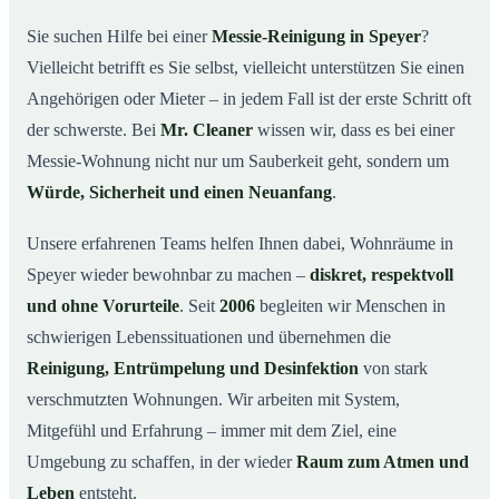
wichtig ist
Sie suchen Hilfe bei einer
Messie-Reinigung in Speyer
?
Wie wir in Speyer helfen
03
Vielleicht betrifft es Sie selbst, vielleicht unterstützen Sie einen
Ablauf einer Messie-Reinigung
04
Angehörigen oder Mieter – in jedem Fall ist der erste Schritt oft
Ihre Vorteile mit Mr. Cleaner in Speyer
der schwerste. Bei
Mr. Cleaner
wissen wir, dass es bei einer
05
Messie-Wohnung nicht nur um Sauberkeit geht, sondern um
Messie-Hilfe in Speyer & Umgebung
06
Würde, Sicherheit und einen Neuanfang
.
Jetzt kostenlose Beratung zur Messie-Reinigung in
07
Speyer
Unsere erfahrenen Teams helfen Ihnen dabei, Wohnräume in
So reinigen unsere Profis eine Messie Wohnung in
08
Speyer wieder bewohnbar zu machen –
diskret, respektvoll
Speyer
und ohne Vorurteile
. Seit
2006
begleiten wir Menschen in
schwierigen Lebenssituationen und übernehmen die
Reinigung, Entrümpelung und Desinfektion
von stark
verschmutzten Wohnungen. Wir arbeiten mit System,
Mitgefühl und Erfahrung – immer mit dem Ziel, eine
Umgebung zu schaffen, in der wieder
Raum zum Atmen und
Leben
entsteht.