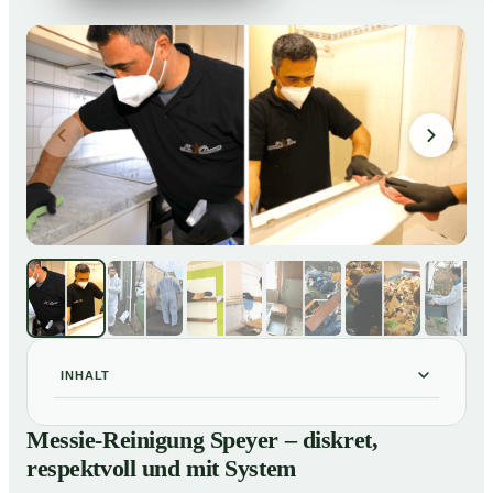
INHALT
Messie-Reinigung Speyer – diskret, respektvoll und
01
Messie-Reinigung Speyer – diskret,
mit System
respektvoll und mit System
Warum professionelle Hilfe bei einer Messie-Wohnung
02