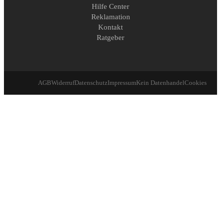
Hilfe Center
Reklamation
Kontakt
Ratgeber
AGB
Widerruf
Datenschutz
Impressum
Kein Datenhandel
Cookies