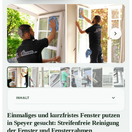
INHALT
Einmaliges und kurzfristes Fenster putzen in Speyer
01
Einmaliges und kurzfristes Fenster putzen
gesucht: Streifenfreie Reinigung der Fenster und
in Speyer gesucht: Streifenfreie Reinigung
Fensterrahmen
der Fenster und Fensterrahmen