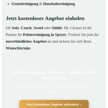
Grundreinigung
&
Haushaltsreinigung
Jetzt kostenloses Angebot einholen
Ob
Sofa
,
Couch
,
Sessel
oder
Stühle
: Mr. Cleaner ist Ihr
Partner für
Polsterreinigung in Speyer
. Fordern Sie jetzt Ihr
unverbindliches Angebot
an und sichern Sie sich Ihren
Wunschtermin
.
Polsterreinigung in Speyer – sauber, frisch
und gepflegt
Sauber bis in den Kern – gründlich gereinigte Polster in
Speyer
Jetzt kostenloses Angebot anfordern
→