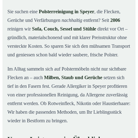
So arbeiten wir
03
Sie suchen eine
Polsterreinigung in Speyer
, die Flecken,
Gerüche und Verfärbungen
nachhaltig
entfernt? Seit
2006
Warum Mr. Cleaner in Speyer?
04
reinigen wir
Sofa, Couch, Sessel und Stühle
direkt vor Ort –
Polsterreinigung in Speyer und Umgebung
05
gründlich, materialschonend und mit klarer Preisstruktur ohne
Preise & Angebot
06
versteckte Kosten. So sparen Sie sich den mühsamen Transport
Verwandte Leistungen (für mehr Sauberkeit im
07
und geniessen schon bald wieder saubere, frische Polster.
Verbund)
Jetzt kostenloses Angebot einholen
Im Alltag sammeln sich auf Polstermöbeln nicht nur sichtbare
08
Flecken an – auch
Milben, Staub und Gerüche
setzen sich
So läuft eine professionelle Polsterreinigung in Speyer
09
ab
tief in den Fasern fest. Gerade Allergiker in Speyer profitieren
von einer professionellen Reinigung, da Allergene zuverlässig
entfernt werden. Ob Rotweinfleck, Nikotin oder Haustierhaare:
Wir haben die passenden Methoden, um Ihr Lieblingsstück
wieder in Bestform zu bringen.