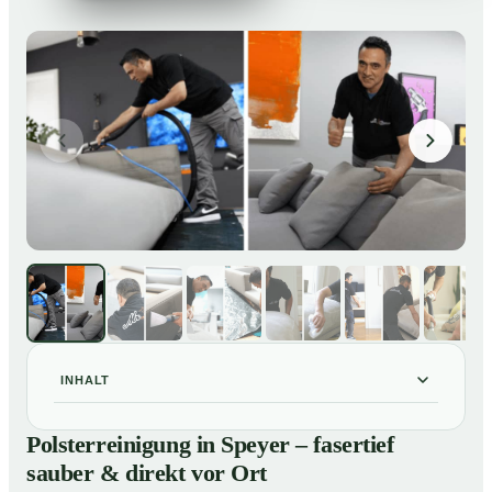
INHALT
Polsterreinigung in Speyer – fasertief sauber & direkt
01
Polsterreinigung in Speyer – fasertief
vor Ort
sauber & direkt vor Ort
Unsere Leistungen im Überblick
02