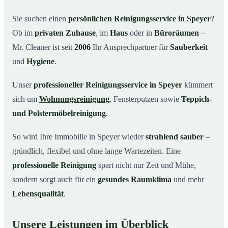
Warum Mr. Cleaner in Speyer?
03
Sie suchen einen
persönlichen Reinigungsservice in Speyer
?
Ob im
privaten Zuhause
, im
Haus
oder in
Büroräumen
–
So einfach funktioniert’s
04
Mr. Cleaner ist seit
2006
Ihr Ansprechpartner für
Sauberkeit
Typische Anlässe für einen Reinigungsservice
05
und
Hygiene
.
Reinigungsservice in Speyer und Umgebung
06
Unser
professioneller Reinigungsservice in Speyer
kümmert
Jetzt kostenloses Angebot einholen
07
sich um
Wohnungsreinigung
, Fensterputzen sowie
Teppich-
So arbeitet ein Reinigungsservice in Speyer
08
wirklich
und Polstermöbelreinigung
.
So wird Ihre Immobilie in Speyer wieder
strahlend sauber
–
gründlich, flexibel und ohne lange Wartezeiten. Eine
professionelle Reinigung
spart nicht nur Zeit und Mühe,
sondern sorgt auch für ein
gesundes Raumklima
und mehr
Lebensqualität
.
Unsere Leistungen im Überblick