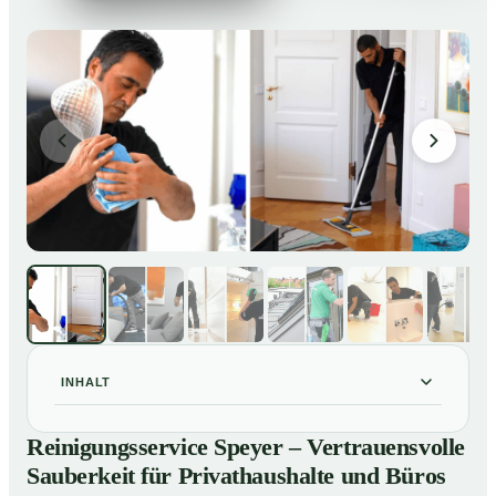
INHALT
Reinigungsservice Speyer – Vertrauensvolle
01
Reinigungsservice Speyer – Vertrauensvolle
Sauberkeit für Privathaushalte und Büros
Sauberkeit für Privathaushalte und Büros
Unsere Leistungen im Überblick
02