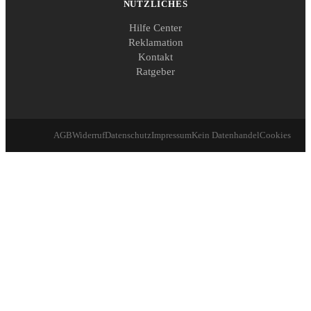
NÜTZLICHES
Hilfe Center
Reklamation
Kontakt
Ratgeber
AGB
Widerruf
Datenschutz
Impressum
Kein Datenhandel
Cookies