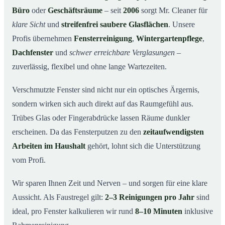
Büro
oder
Geschäftsräume
– seit
2006
sorgt Mr. Cleaner für
So funktioniert’s
04
klare Sicht
und
streifenfrei saubere Glasflächen
. Unsere
Fensterreinigung in Speyer und Umgebung
05
Profis übernehmen
Fensterreinigung
,
Wintergartenpflege
,
Jetzt kostenloses Angebot einholen
06
Dachfenster
und
schwer erreichbare Verglasungen
–
So arbeiten unsere Reinigungskräfte bei einer
07
zuverlässig, flexibel und ohne lange Wartezeiten.
Fensterreinigung in Speyer
Verschmutzte Fenster sind nicht nur ein optisches Ärgernis,
sondern wirken sich auch direkt auf das Raumgefühl aus.
Trübes Glas oder Fingerabdrücke lassen Räume dunkler
erscheinen. Da das Fensterputzen zu den
zeitaufwendigsten
Arbeiten im Haushalt
gehört, lohnt sich die Unterstützung
vom Profi.
Wir sparen Ihnen Zeit und Nerven – und sorgen für eine klare
Aussicht. Als Faustregel gilt:
2–3 Reinigungen pro Jahr
sind
ideal, pro Fenster kalkulieren wir rund
8–10 Minuten
inklusive