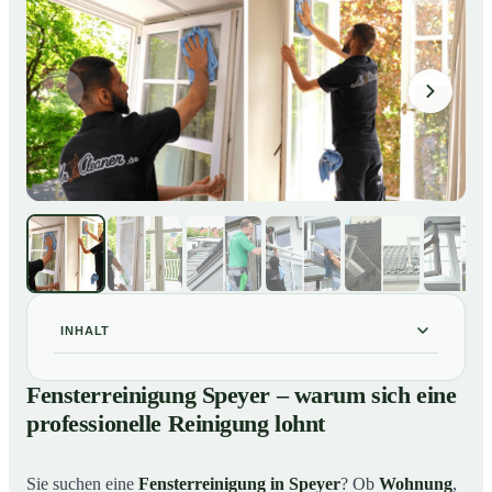
INHALT
Fensterreinigung Speyer – warum sich eine
01
Fensterreinigung Speyer – warum sich eine
professionelle Reinigung lohnt
professionelle Reinigung lohnt
Unsere Leistungen im Überblick
02
Warum Mr. Cleaner in Speyer?
03
Sie suchen eine
Fensterreinigung in Speyer
? Ob
Wohnung
,