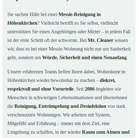
Warum professionelle Hilfe bei einer Messie-Wohnung
02
wichtig ist
Sie suchen Hilfe bei einer
Messie-Reinigung in
Wie wir in Höhenkirchen helfen
03
Höhenkirchen
? Vielleicht betrifft es Sie selbst, vielleicht
Ablauf einer Messie-Reinigung
04
unterstützen Sie einen Angehörigen oder Mieter – in jedem Fall
Ihre Vorteile mit Mr. Cleaner in Höhenkirchen
ist der erste Schritt oft der schwerste. Bei
Mr. Cleaner
wissen
05
wir, dass es bei einer Messie-Wohnung nicht nur um Sauberkeit
Messie-Hilfe in Höhenkirchen & Umgebung
06
geht, sondern um
Würde, Sicherheit und einen Neuanfang
.
Jetzt kostenlose Beratung zur Messie-Reinigung in
07
Höhenkirchen
Unsere erfahrenen Teams helfen Ihnen dabei, Wohnräume in
So reinigen unsere Profis eine Messie Wohnung in
08
Höhenkirchen wieder bewohnbar zu machen –
diskret,
Höhenkirchen
respektvoll und ohne Vorurteile
. Seit
2006
begleiten wir
Menschen in schwierigen Lebenssituationen und übernehmen
die
Reinigung, Entrümpelung und Desinfektion
von stark
verschmutzten Wohnungen. Wir arbeiten mit System,
Mitgefühl und Erfahrung – immer mit dem Ziel, eine
Umgebung zu schaffen, in der wieder
Raum zum Atmen und