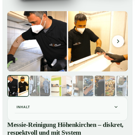
INHALT
Messie-Reinigung Höhenkirchen – diskret, respektvoll
01
Messie-Reinigung Höhenkirchen – diskret,
und mit System
respektvoll und mit System